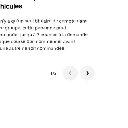
hicules
Notre option
des itinérai
l n’y a qu’un seul titulaire de compte dans
lieux d’évé
re groupe, cette personne peut
mander jusqu’à 3 courses à la demande.
Voir la dispo
aque course doit commencer avant
une autre ne soit commandée.
1/2