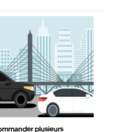
mmander plusieurs
Uber Shu