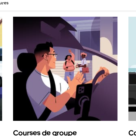
tures
Courses de groupe
Co