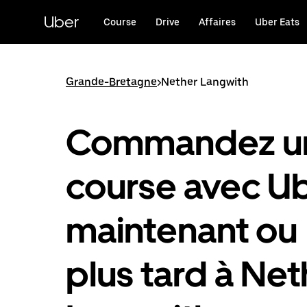
Passer
au
Uber
Course
Drive
Affaires
Uber Eats
contenu
principal
Grande-Bretagne
>
Nether Langwith
Commandez u
course avec U
maintenant ou
plus tard à Net