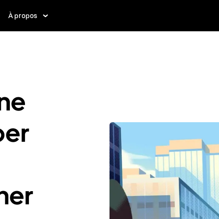
À propos
ne
ber
her