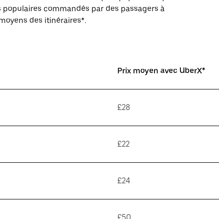
ires populaires commandés par des passagers à
 moyens des itinéraires*.
Prix moyen avec UberX*
£28
£22
£24
£50