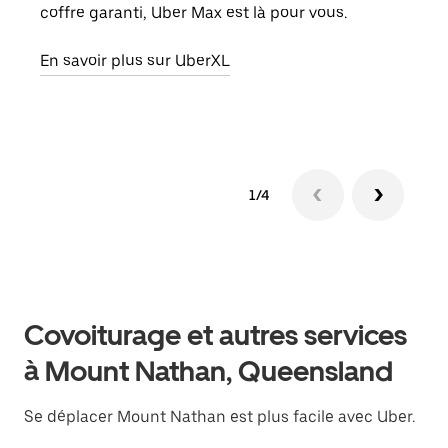
coffre garanti, Uber Max est là pour vous.
ajou
de d
En savoir plus sur UberXL
En s
1/4
Covoiturage et autres services
à Mount Nathan, Queensland
Se déplacer Mount Nathan est plus facile avec Uber.