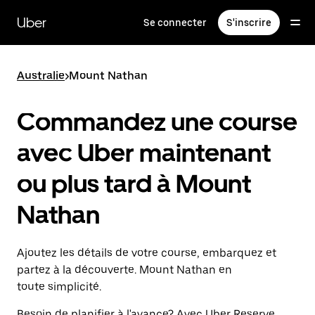
Passer
au
Uber
Se connecter
S'inscrire
contenu
principal
Australie
>
Mount Nathan
Commandez une course
avec Uber maintenant
ou plus tard à Mount
Nathan
Ajoutez les détails de votre course, embarquez et
partez à la découverte. Mount Nathan en
toute simplicité.
Besoin de planifier à l'avance? Avec Uber Reserve,