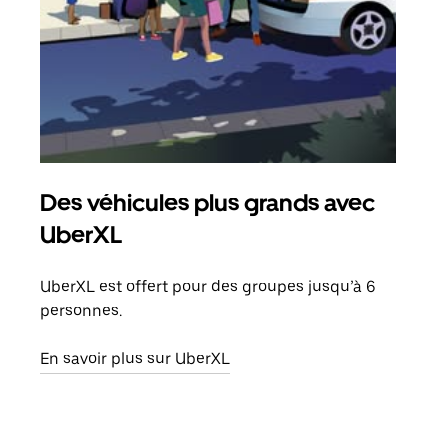
Des véhicules plus grands avec
Co
UberXL
Lors
votr
UberXL est offert pour des groupes jusqu’à 6
ajou
personnes.
de d
En savoir plus sur UberXL
En s