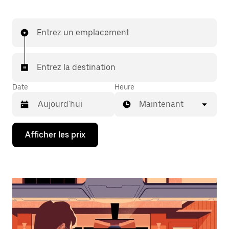
Entrez un emplacement
Entrez la destination
Date
Heure
Maintenant
Appuyez
Afficher les prix
sur
la
flèche
vers
le
bas
pour
interagir
avec
le