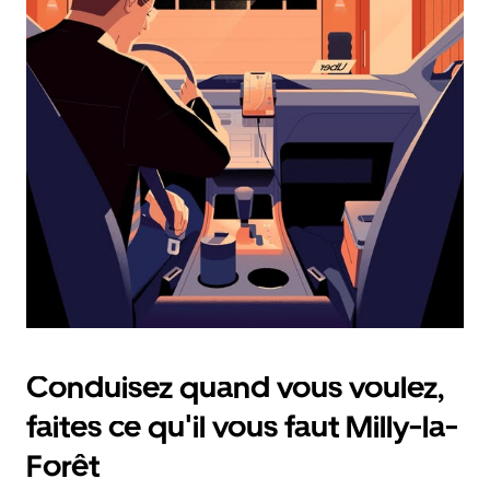
calendrier
et
sélectionner
une
date.
Appuyez
sur
la
touche
d'échappement
pour
fermer
le
calendrier.
Conduisez quand vous voulez,
faites ce qu'il vous faut Milly-la-
Forêt