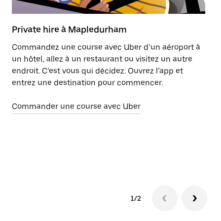
Private hire à Mapledurham
L
Commandez une course avec Uber d’un aéroport à
Le
un hôtel, allez à un restaurant ou visitez un autre
ce
endroit. C’est vous qui décidez. Ouvrez l’app et
de
entrez une destination pour commencer.
l'
vo
Commander une course avec Uber
di
n'
le
En
1/2