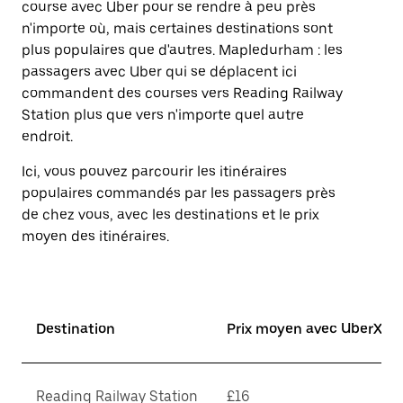
course avec Uber pour se rendre à peu près
une
n'importe où, mais certaines destinations sont
date.
Appuyez
plus populaires que d'autres. Mapledurham : les
sur
passagers avec Uber qui se déplacent ici
la
commandent des courses vers Reading Railway
touche
d'échappement
Station plus que vers n'importe quel autre
pour
endroit.
fermer
le
Ici, vous pouvez parcourir les itinéraires
calendrier.
populaires commandés par les passagers près
de chez vous, avec les destinations et le prix
moyen des itinéraires.
Destination
Prix moyen avec UberX*
Reading Railway Station
£16