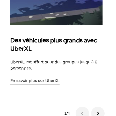
Des véhicules plus grands avec
Co
UberXL
Lors
votr
UberXL est offert pour des groupes jusqu’à 6
ajou
personnes.
de d
En savoir plus sur UberXL
En s
1/4