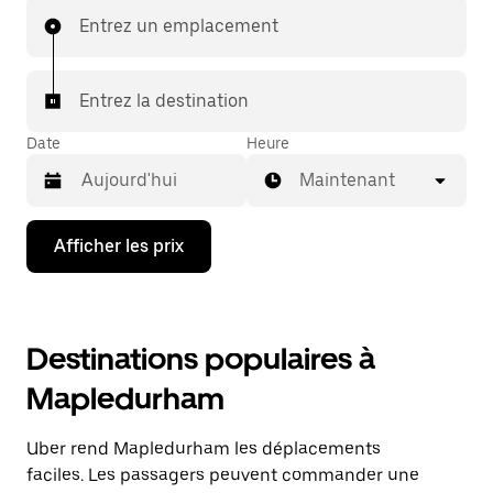
Entrez un emplacement
Entrez la destination
Date
Heure
Maintenant
Appuyez
Afficher les prix
sur
la
flèche
vers
le
Destinations populaires à
bas
pour
Mapledurham
interagir
avec
le
Uber rend Mapledurham les déplacements
calendrier
et
faciles. Les passagers peuvent commander une
sélectionner