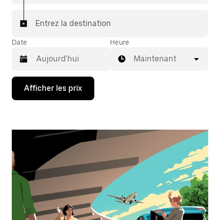
Entrez la destination
Date
Heure
Maintenant
Appuyez
Afficher les prix
sur
la
flèche
vers
le
bas
pour
interagir
avec
le
calendrier
et
sélectionner
une
date.