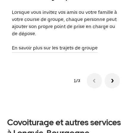
Lorsque vous invitez vos amis ou votre famille à
S’il
votre course de groupe, chaque personne peut
votr
ajouter son propre point de prise en charge ou
jusq
de dépose.
doit
com
En savoir plus sur les trajets de groupe
1/3
Covoiturage et autres services