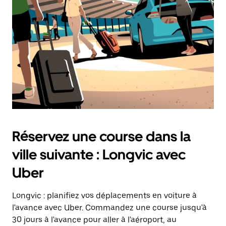
Appuyez
sur
la
touche
d'échappement
pour
fermer
le
calendrier.
Réservez une course dans la
ville suivante : Longvic avec
Uber
Longvic : planifiez vos déplacements en voiture à
l'avance avec Uber. Commandez une course jusqu'à
30 jours à l'avance pour aller à l'aéroport, au