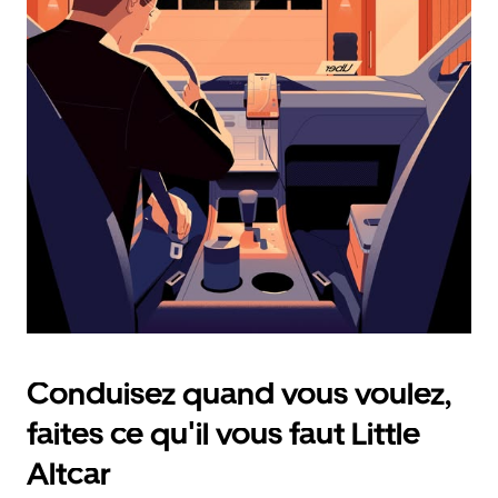
calendrier
et
sélectionner
une
date.
Appuyez
sur
la
touche
d'échappement
pour
fermer
le
calendrier.
Conduisez quand vous voulez,
faites ce qu'il vous faut Little
Altcar