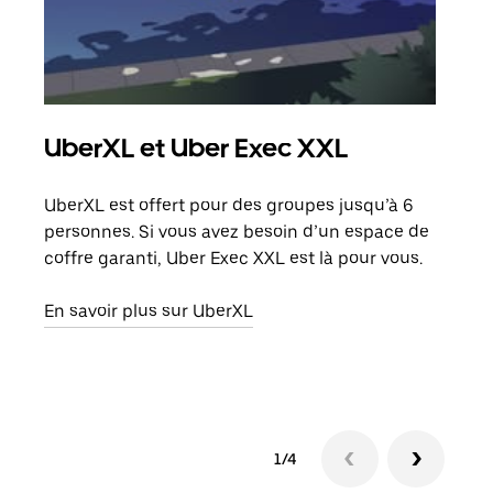
UberXL et Uber Exec XXL
Co
UberXL est offert pour des groupes jusqu’à 6
Lors
personnes. Si vous avez besoin d’un espace de
votr
coffre garanti, Uber Exec XXL est là pour vous.
ajou
de d
En savoir plus sur UberXL
En s
1/4