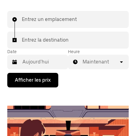
Entrez un emplacement
Entrez la destination
Date
Heure
Maintenant
Appuyez
Afficher les prix
sur
la
flèche
vers
le
bas
pour
interagir
avec
le