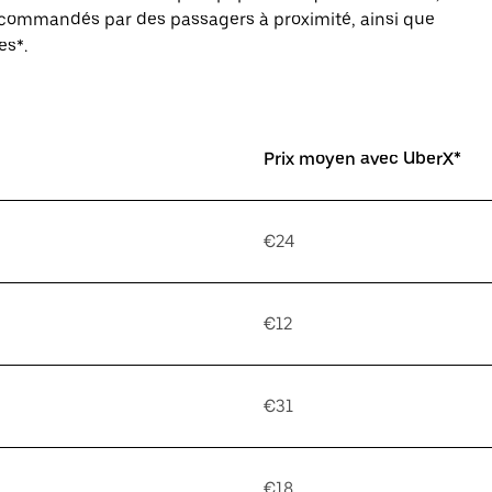
s commandés par des passagers à proximité, ainsi que
es*.
Prix moyen avec UberX*
€24
€12
€31
€18