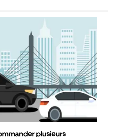
mmander plusieurs
Uber Shu