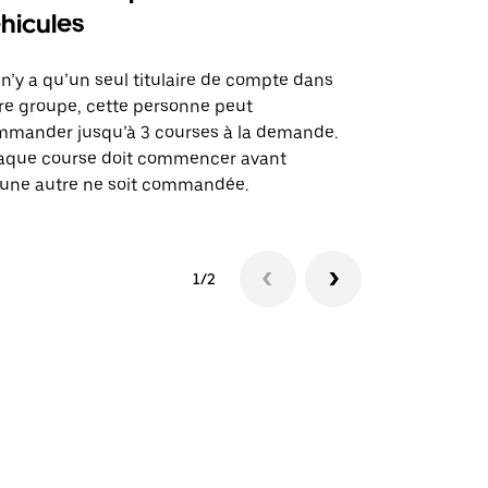
hicules
Notre option
des itinérai
l n’y a qu’un seul titulaire de compte dans
lieux d’évé
re groupe, cette personne peut
mander jusqu’à 3 courses à la demande.
Voir la dispo
aque course doit commencer avant
une autre ne soit commandée.
1/2