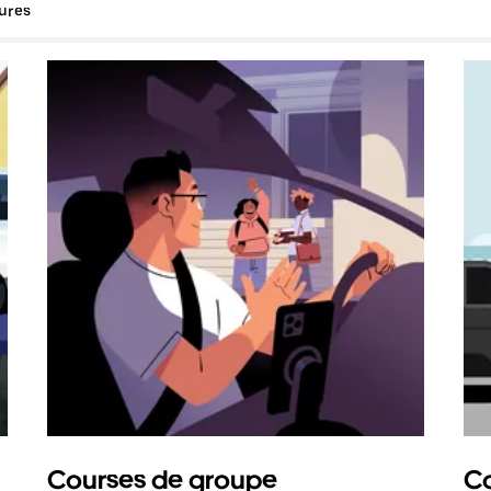
tures
Courses de groupe
Co