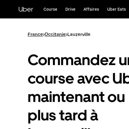
Passer
au
Uber
Course
Drive
Affaires
Uber Eats
contenu
principal
France
>
Occitanie
>
Lauzerville
Commandez u
course avec U
maintenant ou
plus tard à