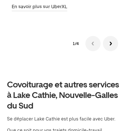
En savoir plus sur UberXL
En s
1/4
Covoiturage et autres services
à Lake Cathie, Nouvelle-Galles
du Sud
Se déplacer Lake Cathie est plus facile avec Uber.
Que ce soit pour vos trajets domicile-travail,