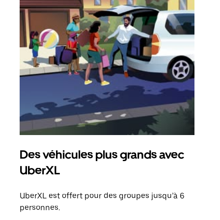
Des véhicules plus grands avec
Co
UberXL
Lors
votr
UberXL est offert pour des groupes jusqu’à 6
ajou
personnes.
de d