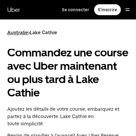
Passer
au
Uber
Se connecter
S'inscrire
contenu
principal
Australie
>
Lake Cathie
Commandez une course
avec Uber maintenant
ou plus tard à Lake
Cathie
Ajoutez les détails de votre course, embarquez et
partez à la découverte. Lake Cathie en
toute simplicité.
Besoin de planifier à l'avance? Avec Uber Reserve,