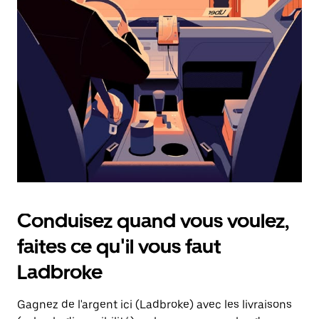
une
date.
Appuyez
sur
la
touche
d'échappement
pour
fermer
le
calendrier.
Conduisez quand vous voulez,
faites ce qu'il vous faut
Ladbroke
Gagnez de l'argent ici (Ladbroke) avec les livraisons