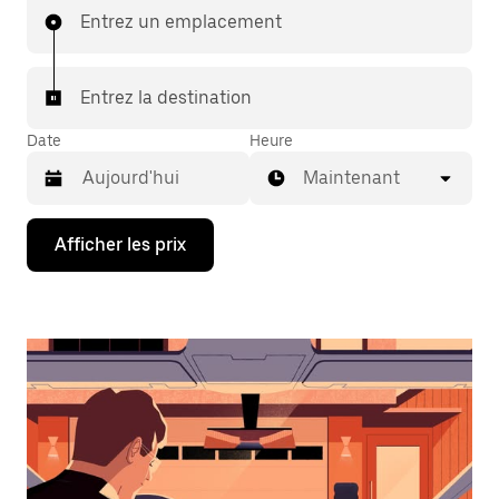
Entrez un emplacement
Entrez la destination
Date
Heure
Maintenant
Appuyez
Afficher les prix
sur
la
flèche
vers
le
bas
pour
interagir
avec
le
calendrier
et
sélectionner