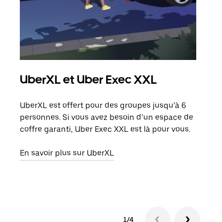
UberXL et Uber Exec XXL
Co
UberXL est offert pour des groupes jusqu’à 6
Lors
personnes. Si vous avez besoin d’un espace de
votr
coffre garanti, Uber Exec XXL est là pour vous.
ajou
de d
En savoir plus sur UberXL
En s
1/4