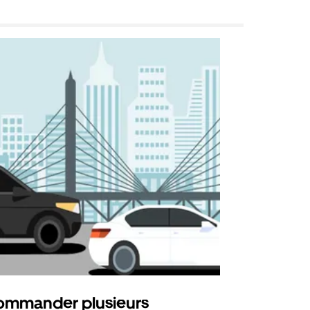
mmander plusieurs
Uber Shu