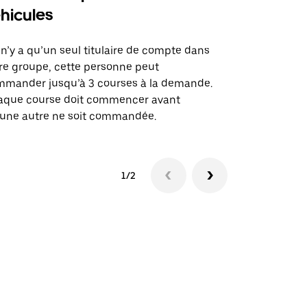
hicules
Notre option
des itinérai
l n’y a qu’un seul titulaire de compte dans
lieux d’évé
re groupe, cette personne peut
mander jusqu’à 3 courses à la demande.
Voir la dispo
aque course doit commencer avant
une autre ne soit commandée.
1/2