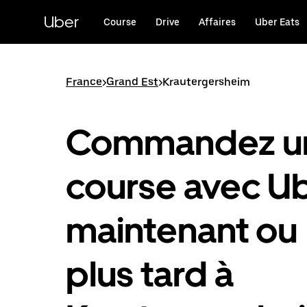
Passer
au
Uber
Course
Drive
Affaires
Uber Eats
contenu
principal
France
>
Grand Est
>
Krautergersheim
Commandez u
course avec U
maintenant ou
plus tard à