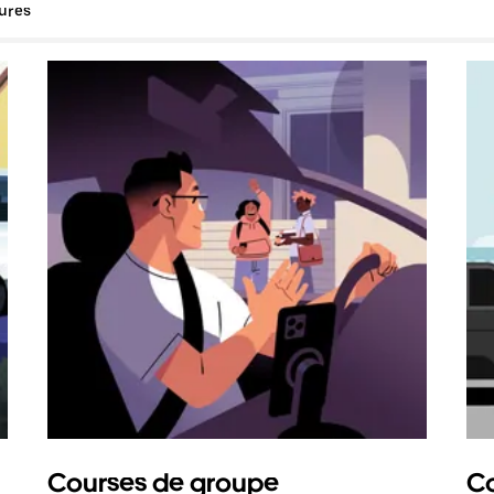
tures
Courses de groupe
Co