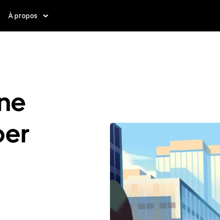
À propos
ne
ber