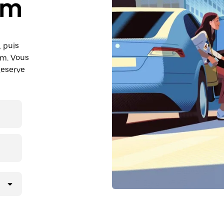
im
, puis
im. Vous
Reserve