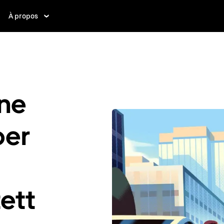
À propos
ne
ber
tett