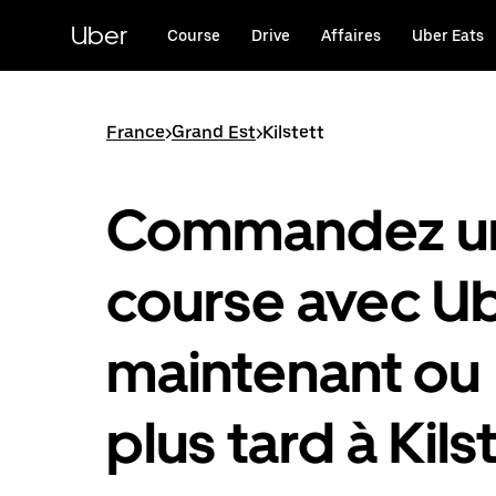
Passer
au
Uber
Course
Drive
Affaires
Uber Eats
contenu
principal
France
>
Grand Est
>
Kilstett
Commandez u
course avec U
maintenant ou
plus tard à Kils