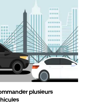
mmander plusieurs
Uber Shu
hicules
Notre option