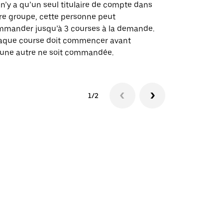
des itinérai
l n’y a qu’un seul titulaire de compte dans
lieux d’évé
re groupe, cette personne peut
mander jusqu’à 3 courses à la demande.
Voir la dispo
aque course doit commencer avant
une autre ne soit commandée.
1/2