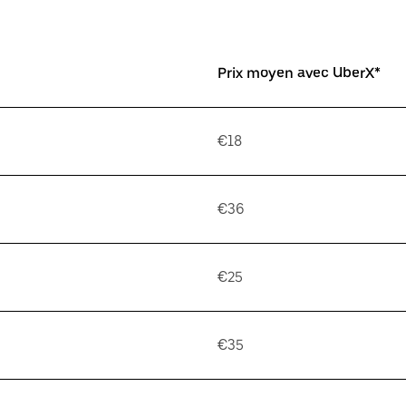
Prix moyen avec UberX*
€18
€36
€25
€35