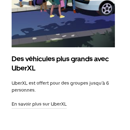
Des véhicules plus grands avec
Co
UberXL
Lors
votr
UberXL est offert pour des groupes jusqu’à 6
ajou
personnes.
de d
En savoir plus sur UberXL
En s