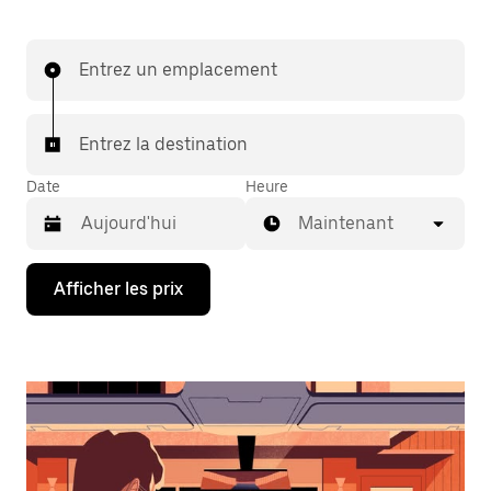
Entrez un emplacement
Entrez la destination
Date
Heure
Maintenant
Appuyez
Afficher les prix
sur
la
flèche
vers
le
bas
pour
interagir
avec
le