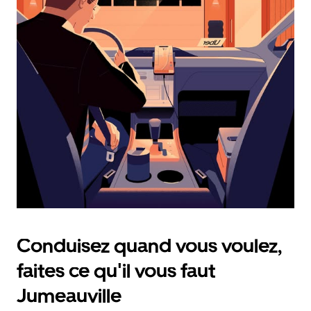
calendrier
et
sélectionner
une
date.
Appuyez
sur
la
touche
d'échappement
pour
fermer
le
calendrier.
Conduisez quand vous voulez,
faites ce qu'il vous faut
Jumeauville