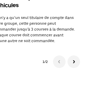
hicules
Notre option
des itinérai
l n’y a qu’un seul titulaire de compte dans
lieux d’évé
re groupe, cette personne peut
mander jusqu’à 3 courses à la demande.
Voir la dispo
aque course doit commencer avant
une autre ne soit commandée.
1/2