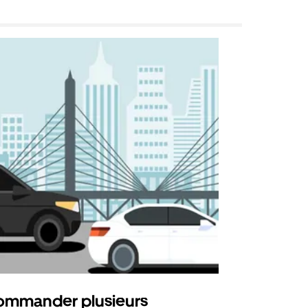
mmander plusieurs
Uber Shu