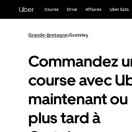
Passer
au
Uber
Course
Drive
Affaires
Uber Eats
contenu
principal
Grande-Bretagne
>
Grateley
Commandez u
course avec U
maintenant ou
plus tard à