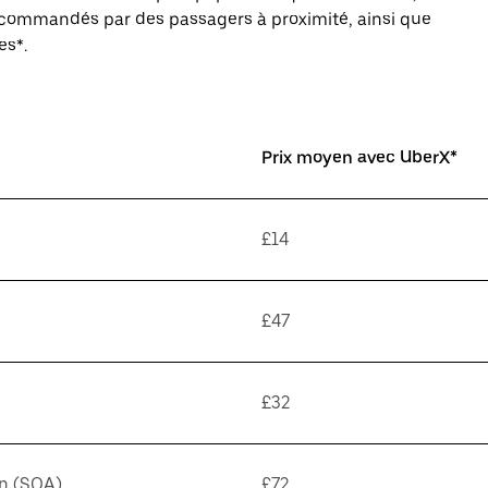
s commandés par des passagers à proximité, ainsi que
es*.
Prix moyen avec UberX*
£14
£47
£32
on (SOA)
£72