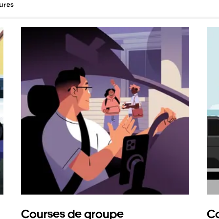
tures
Courses de groupe
Co