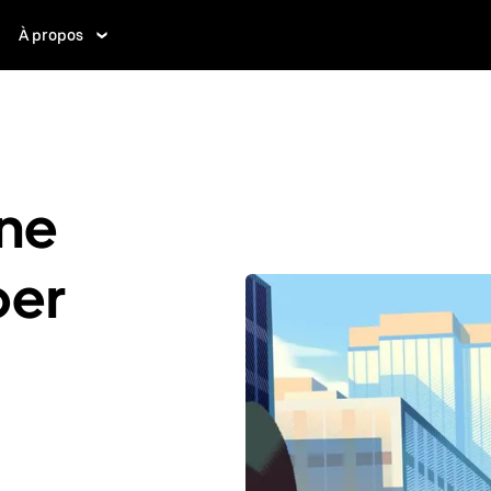
À propos
ne
ber