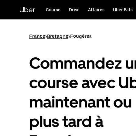
Passer
au
Uber
Course
Drive
Affaires
Uber Eats
contenu
principal
France
>
Bretagne
>
Fougères
Commandez u
course avec U
maintenant ou
plus tard à