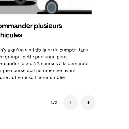
mmander plusieurs
Uber Shu
hicules
Notre option
des itinérai
l n’y a qu’un seul titulaire de compte dans
lieux d’évé
re groupe, cette personne peut
mander jusqu’à 3 courses à la demande.
Voir la dispo
aque course doit commencer avant
une autre ne soit commandée.
1/2