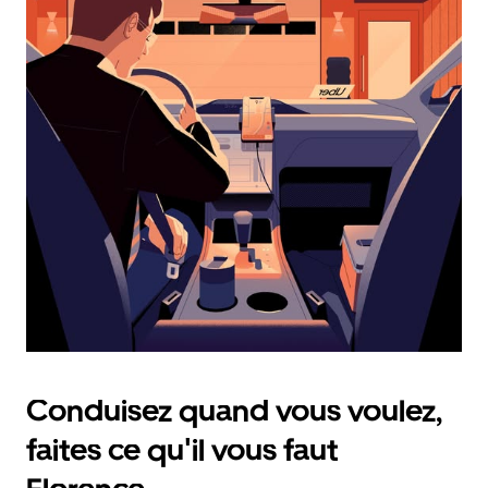
le
calendrier
et
sélectionner
une
date.
Appuyez
sur
la
touche
d'échappement
pour
fermer
le
calendrier.
Conduisez quand vous voulez,
faites ce qu'il vous faut