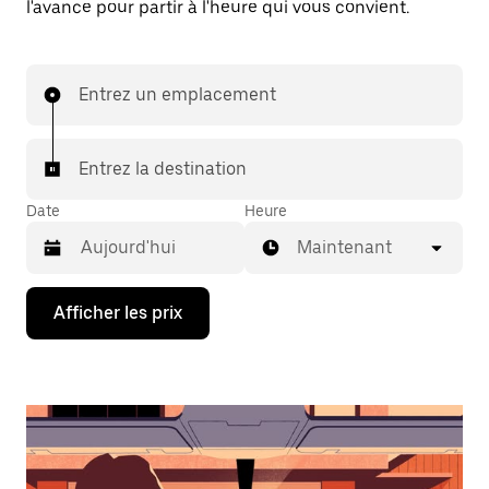
l'avance pour partir à l'heure qui vous convient.
Entrez un emplacement
Entrez la destination
Date
Heure
Maintenant
Appuyez
Afficher les prix
sur
la
flèche
vers
le
bas
pour
interagir
avec