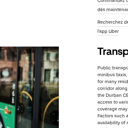
Commandez un
dès maintena
Recherchez de
l'app Uber
Trans
Public transp
minibus taxis,
for many resid
corridor along
the Durban CBD
access to vari
coverage may n
Factors such 
availability o