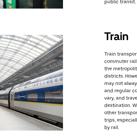
public transit.
Train
Train transpor
commuter rail 
the metropoli
districts. How
may not alway
and regular c
vary, and tra
destination. W
other transpo
trips, especia
by rail.