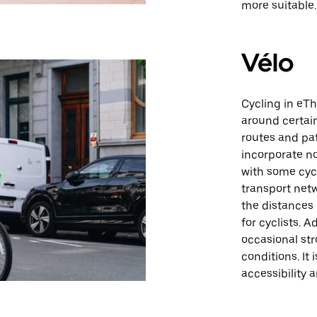
more suitable.
Vélo
Cycling in eTh
around certain
routes and pa
incorporate no
with some cycl
transport netw
the distances
for cyclists. A
occasional str
conditions. It
accessibility a