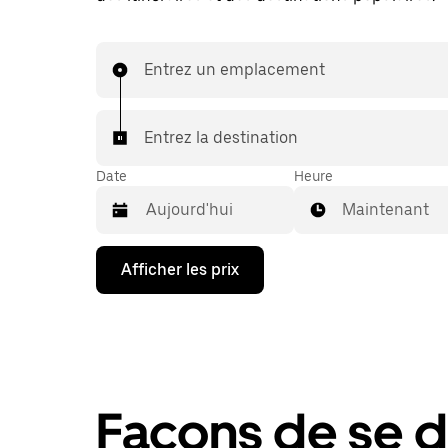
Entrez un emplacement
Entrez la destination
Date
Heure
Maintenant
Appuyez
Afficher les prix
sur
la
flèche
vers
le
bas
pour
interagir
Façons de se d
avec
le