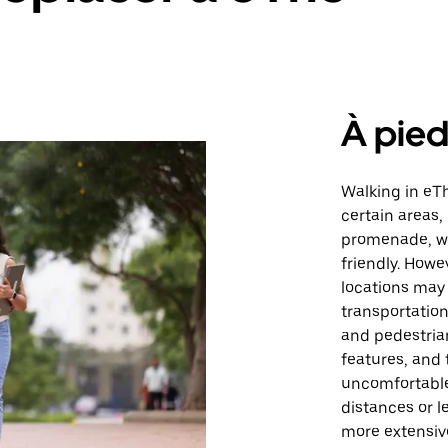
À pie
Walking in eT
certain areas,
promenade, wh
friendly. Howe
locations may 
transportatio
and pedestrian
features, and
uncomfortable 
distances or le
more extensiv