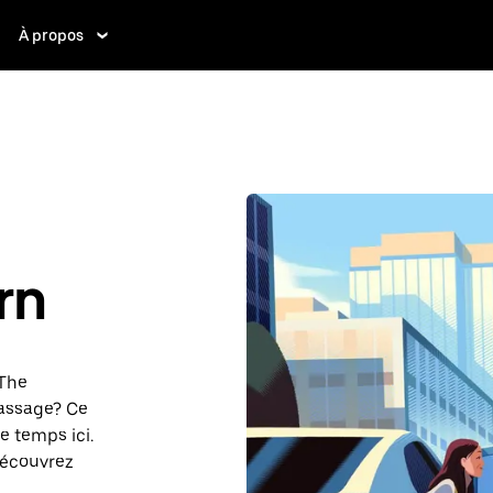
À propos
rn
eThe
passage? Ce
e temps ici.
découvrez