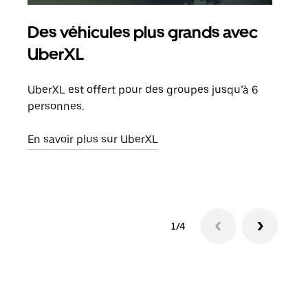
Des véhicules plus grands avec
Co
UberXL
Lors
votr
UberXL est offert pour des groupes jusqu’à 6
ajou
personnes.
de d
En savoir plus sur UberXL
En s
1/4