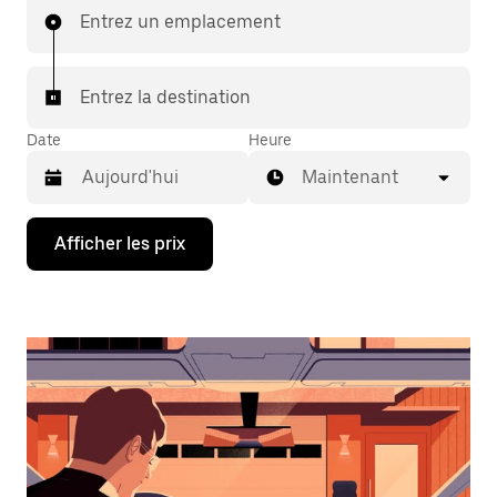
Entrez un emplacement
Entrez la destination
Date
Heure
Maintenant
Appuyez
Afficher les prix
sur
la
flèche
vers
le
bas
pour
interagir
avec
le
calendrier
et
sélectionner