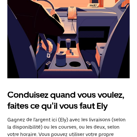
une
date.
Appuyez
sur
la
touche
d'échappement
pour
fermer
le
calendrier.
Conduisez quand vous voulez,
faites ce qu'il vous faut Ely
Gagnez de l'argent ici (Ely) avec les livraisons (selon
la disponibilité) ou les courses, ou les deux, selon
votre horaire. Vous pouvez utiliser votre propre