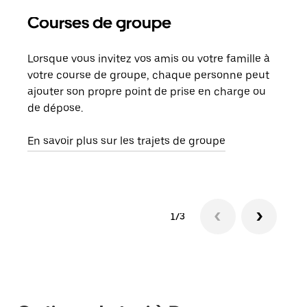
Courses de groupe
Co
Lorsque vous invitez vos amis ou votre famille à
S’il
votre course de groupe, chaque personne peut
votr
ajouter son propre point de prise en charge ou
jusq
de dépose.
doit
com
En savoir plus sur les trajets de groupe
1/3