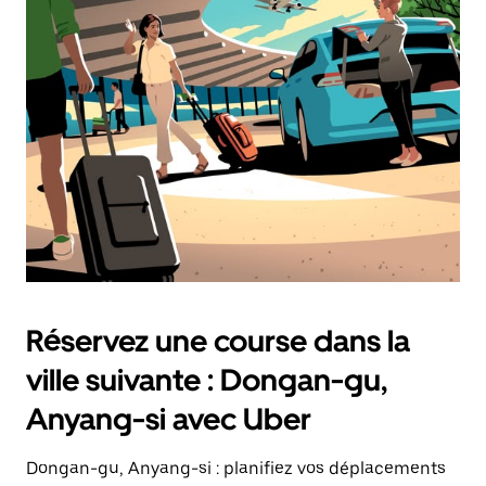
une
date.
Appuyez
sur
la
touche
d'échappement
pour
fermer
le
calendrier.
Réservez une course dans la
ville suivante : Dongan-gu,
Anyang-si avec Uber
Dongan-gu, Anyang-si : planifiez vos déplacements