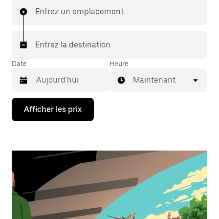
Entrez un emplacement
Entrez la destination
Date
Heure
Maintenant
Appuyez
Afficher les prix
sur
la
flèche
vers
le
bas
pour
interagir
avec
le
calendrier
et
sélectionner