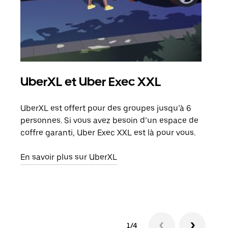
UberXL et Uber Exec XXL
Co
UberXL est offert pour des groupes jusqu’à 6
Lors
personnes. Si vous avez besoin d’un espace de
votr
coffre garanti, Uber Exec XXL est là pour vous.
ajou
de d
En savoir plus sur UberXL
En s
1/4