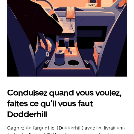
une
date.
Appuyez
sur
la
touche
d'échappement
pour
fermer
le
calendrier.
Conduisez quand vous voulez,
faites ce qu'il vous faut
Dodderhill
Gagnez de l'argent ici (Dodderhill) avec les livraisons