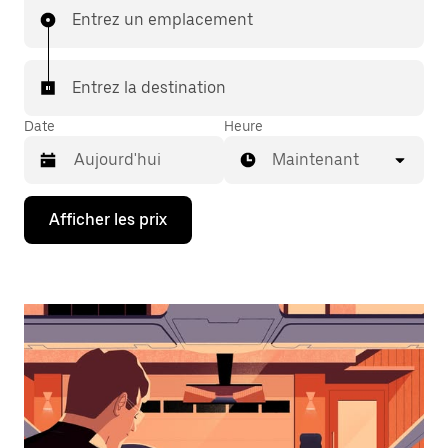
Entrez un emplacement
Entrez la destination
Date
Heure
Maintenant
Appuyez
Afficher les prix
sur
la
flèche
vers
le
bas
pour
interagir
avec
le
calendrier
et
sélectionner