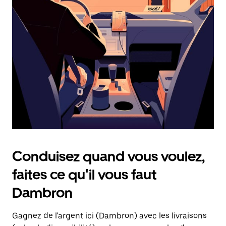
une
date.
Appuyez
sur
la
touche
d'échappement
pour
fermer
le
calendrier.
Conduisez quand vous voulez,
faites ce qu'il vous faut
Dambron
Gagnez de l'argent ici (Dambron) avec les livraisons