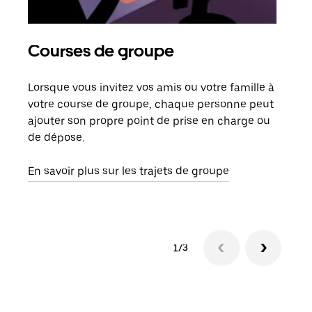
Courses de groupe
Co
Lorsque vous invitez vos amis ou votre famille à
S’il
votre course de groupe, chaque personne peut
votr
ajouter son propre point de prise en charge ou
jusq
de dépose.
doit
com
En savoir plus sur les trajets de groupe
1/3