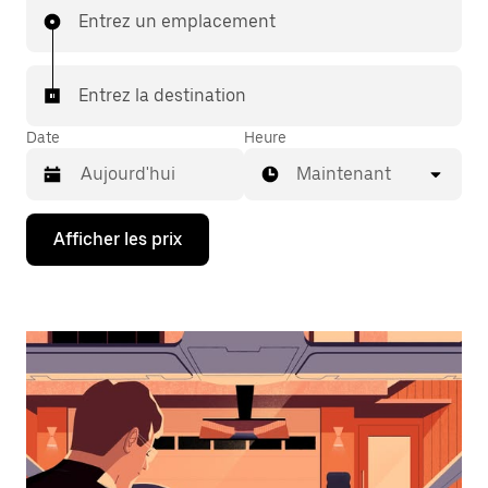
Entrez un emplacement
Entrez la destination
Date
Heure
Maintenant
Appuyez
Afficher les prix
sur
la
flèche
vers
le
bas
pour
interagir
avec
le
calendrier
et
sélectionner