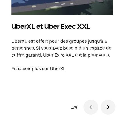
UberXL et Uber Exec XXL
Co
UberXL est offert pour des groupes jusqu’à 6
Lors
personnes. Si vous avez besoin d’un espace de
votr
coffre garanti, Uber Exec XXL est là pour vous.
ajou
de d
En savoir plus sur UberXL
En s
1/4