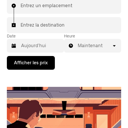
Entrez un emplacement
Entrez la destination
Date
Heure
Maintenant
Appuyez
Afficher les prix
sur
la
flèche
vers
le
bas
pour
interagir
avec
le
calendrier
et
sélectionner