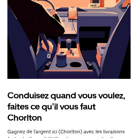
une
date.
Appuyez
sur
la
touche
d'échappement
pour
fermer
le
calendrier.
Conduisez quand vous voulez,
faites ce qu'il vous faut
Chorlton
Gagnez de l'argent ici (Chorlton) avec les livraisons