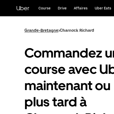
Passer
au
Uber
Course
Drive
Affaires
Uber Eats
contenu
principal
Grande-Bretagne
>
Charnock Richard
Commandez u
course avec U
maintenant ou
plus tard à