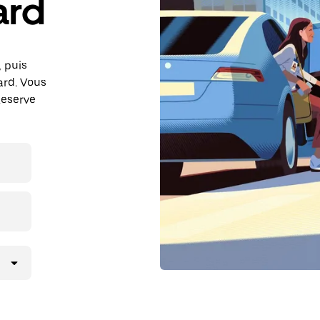
ard
, puis
ard. Vous
Reserve