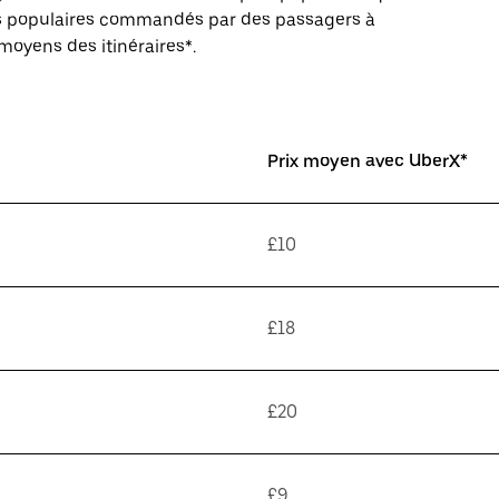
ires populaires commandés par des passagers à
 moyens des itinéraires*.
Prix moyen avec UberX*
£10
£18
£20
£9