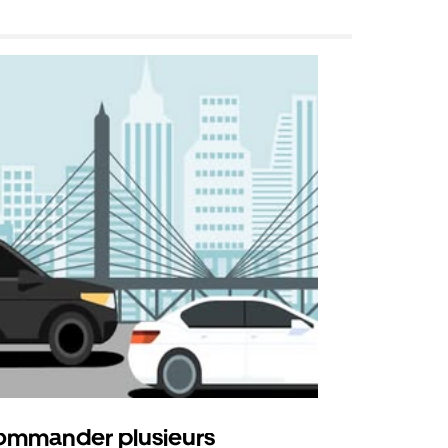
mmander plusieurs
Uber Shu