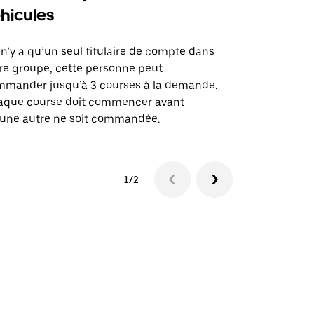
hicules
Notre option
des itinérai
l n’y a qu’un seul titulaire de compte dans
lieux d’évé
re groupe, cette personne peut
mander jusqu’à 3 courses à la demande.
Voir la dispo
aque course doit commencer avant
une autre ne soit commandée.
1/2