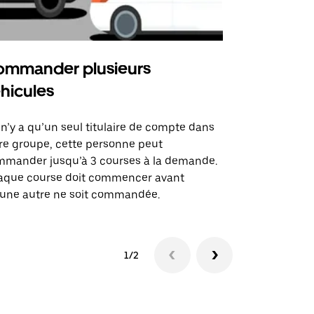
mmander plusieurs
Uber Shu
hicules
Notre option
des itinérai
l n’y a qu’un seul titulaire de compte dans
lieux d’évé
re groupe, cette personne peut
mander jusqu’à 3 courses à la demande.
Voir la dispo
aque course doit commencer avant
une autre ne soit commandée.
1/2