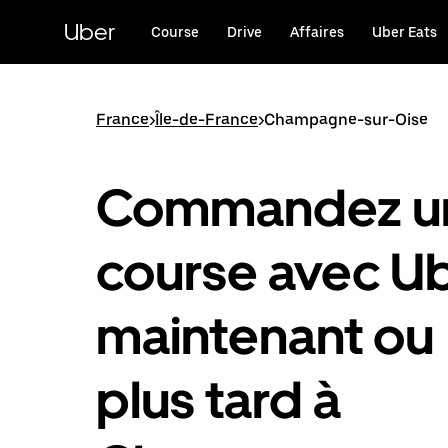
Passer
au
Uber
Course
Drive
Affaires
Uber Eats
contenu
principal
France
>
Île-de-France
>
Champagne-sur-Oise
Commandez u
course avec U
maintenant ou
plus tard à