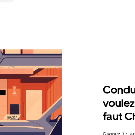
Condu
voulez,
faut 
Gagnez de l'a