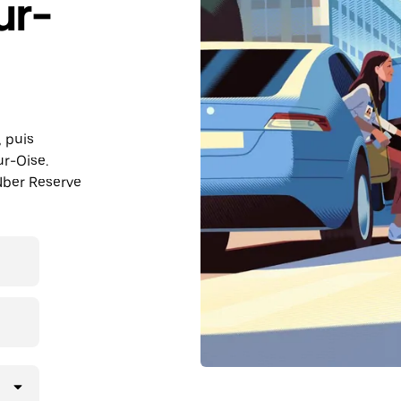
r-
, puis
r-Oise.
Uber Reserve