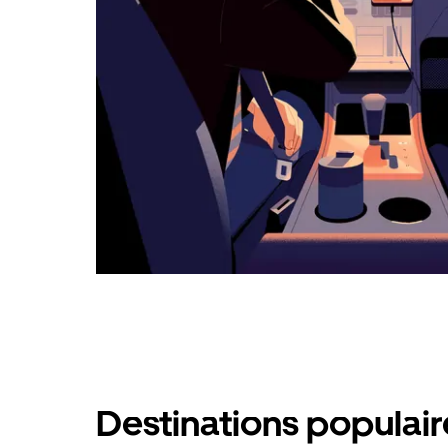
calendrier.
Destinations populai