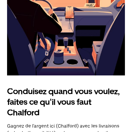
une
date.
Appuyez
sur
la
touche
d'échappement
pour
fermer
le
calendrier.
Conduisez quand vous voulez,
faites ce qu'il vous faut
Chalford
Gagnez de l'argent ici (Chalford) avec les livraisons