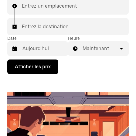
Entrez un emplacement
Entrez la destination
Date
Heure
Maintenant
Appuyez
Afficher les prix
sur
la
flèche
vers
le
bas
pour
interagir
avec
le
calendrier
et
sélectionner