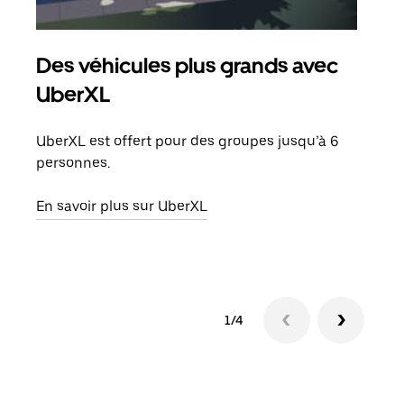
Des véhicules plus grands avec
Co
UberXL
Lors
votr
UberXL est offert pour des groupes jusqu’à 6
ajou
personnes.
de d
En savoir plus sur UberXL
En s
1/4