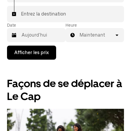
Entrez la destination
Date
Heure
Maintenant
Appuyez
Afficher les prix
sur
la
flèche
vers
le
Façons de se déplacer à
bas
pour
interagir
Le Cap
avec
le
calendrier
et
sélectionner
une
date.