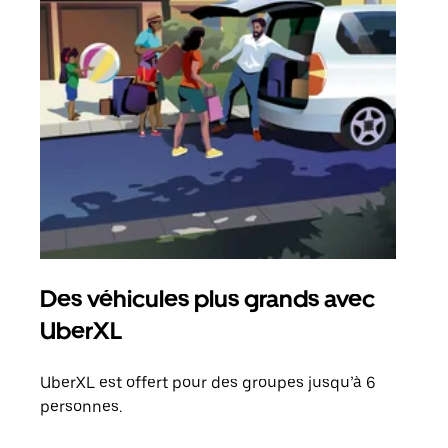
Des véhicules plus grands avec
Co
UberXL
Lors
votr
UberXL est offert pour des groupes jusqu’à 6
ajou
personnes.
de d