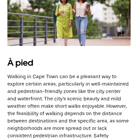
Appuyez
sur
la
touche
d'échappement
pour
fermer
le
calendrier.
À pied
Walking in Cape Town can be a pleasant way to
explore certain areas, particularly in well-maintained
and pedestrian-friendly zones like the city center
and waterfront. The city’s scenic beauty and mild
weather often make short walks enjoyable. However,
the feasibility of walking depends on the distance
between destinations and the specific area, as some
neighborhoods are more spread out or lack
consistent pedestrian infrastructure. Safety