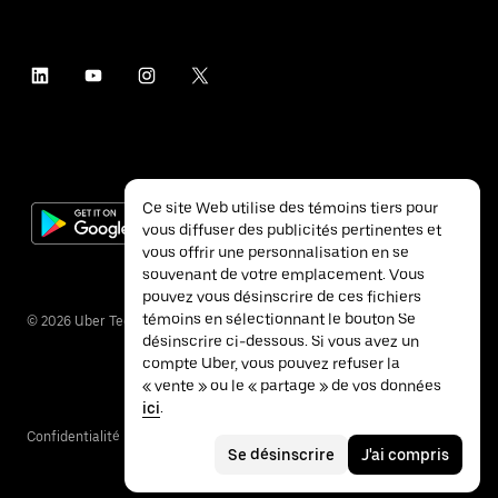
Ce site Web utilise des témoins tiers pour
vous diffuser des publicités pertinentes et
vous offrir une personnalisation en se
souvenant de votre emplacement. Vous
pouvez vous désinscrire de ces fichiers
témoins en sélectionnant le bouton Se
©
2026
Uber Technologies inc.
désinscrire ci-dessous. Si vous avez un
compte Uber, vous pouvez refuser la
« vente » ou le « partage » de vos données
ici
.
Confidentialité
Accessibilité
Conditions
Se désinscrire
J'ai compris