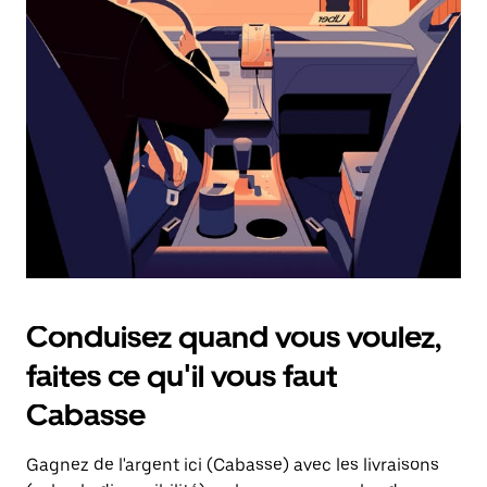
une
date.
Appuyez
sur
la
touche
d'échappement
pour
fermer
le
calendrier.
Conduisez quand vous voulez,
faites ce qu'il vous faut
Cabasse
Gagnez de l'argent ici (Cabasse) avec les livraisons