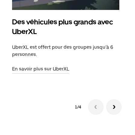
Des véhicules plus grands avec
Co
UberXL
Lors
votr
UberXL est offert pour des groupes jusqu’à 6
ajou
personnes.
de d
En savoir plus sur UberXL
En s
1/4