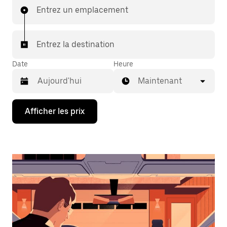
Entrez un emplacement
Entrez la destination
Date
Heure
Maintenant
Appuyez
Afficher les prix
sur
la
flèche
vers
le
bas
pour
interagir
avec
le
calendrier
et
sélectionner