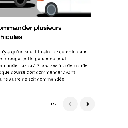
mmander plusieurs
Uber Shu
hicules
Notre option
des itinérai
l n’y a qu’un seul titulaire de compte dans
lieux d’évé
re groupe, cette personne peut
mander jusqu’à 3 courses à la demande.
Voir la dispo
aque course doit commencer avant
une autre ne soit commandée.
1/2