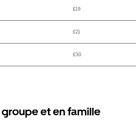
£19
£21
£30
groupe et en famille