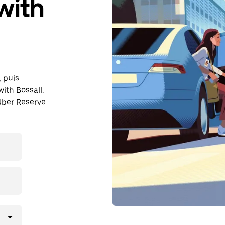
with
, puis
ith Bossall.
Uber Reserve