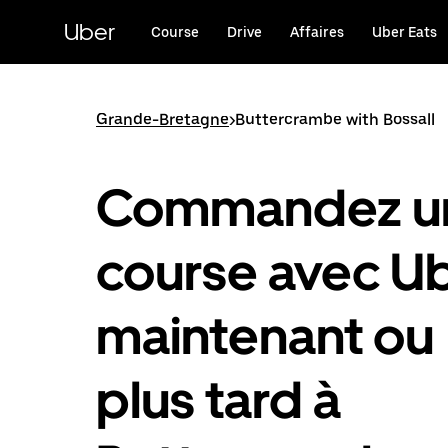
Passer
au
Uber
Course
Drive
Affaires
Uber Eats
contenu
principal
Grande-Bretagne
>
Buttercrambe with Bossall
Commandez u
course avec U
maintenant ou
plus tard à