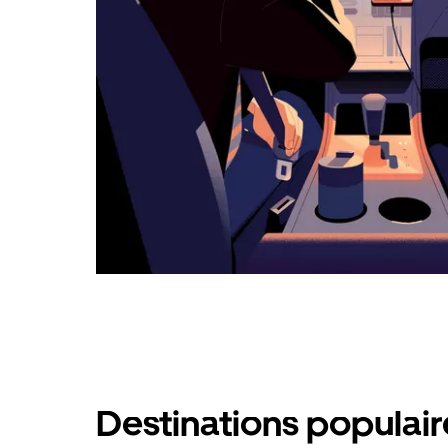
calendrier.
Destinations populai