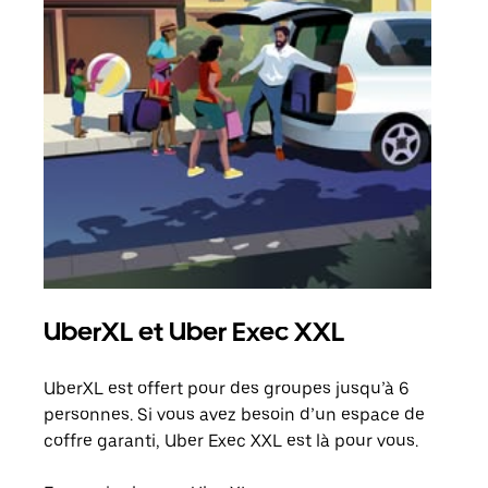
UberXL et Uber Exec XXL
Co
UberXL est offert pour des groupes jusqu’à 6
Lors
personnes. Si vous avez besoin d’un espace de
votr
coffre garanti, Uber Exec XXL est là pour vous.
ajou
de d