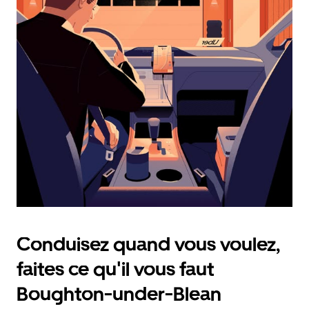
calendrier
et
sélectionner
une
date.
Appuyez
sur
la
touche
d'échappement
pour
fermer
le
calendrier.
Conduisez quand vous voulez,
faites ce qu'il vous faut
Boughton-under-Blean