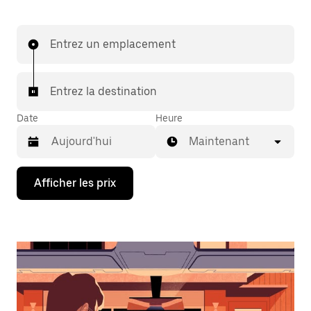
Entrez un emplacement
Entrez la destination
Date
Heure
Maintenant
Appuyez
Afficher les prix
sur
la
flèche
vers
le
bas
pour
interagir
avec
le