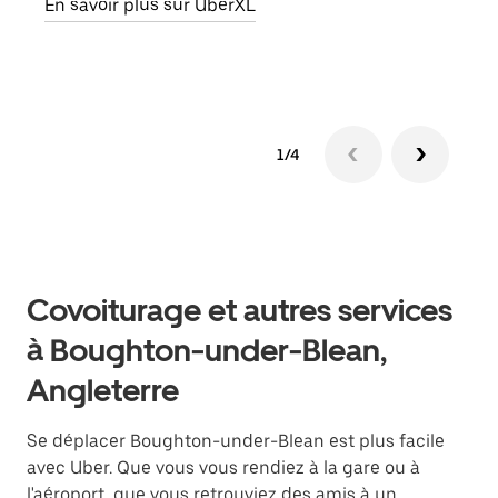
En savoir plus sur UberXL
En s
1/4
Covoiturage et autres services
à Boughton-under-Blean,
Angleterre
Se déplacer Boughton-under-Blean est plus facile
avec Uber. Que vous vous rendiez à la gare ou à
l'aéroport, que vous retrouviez des amis à un