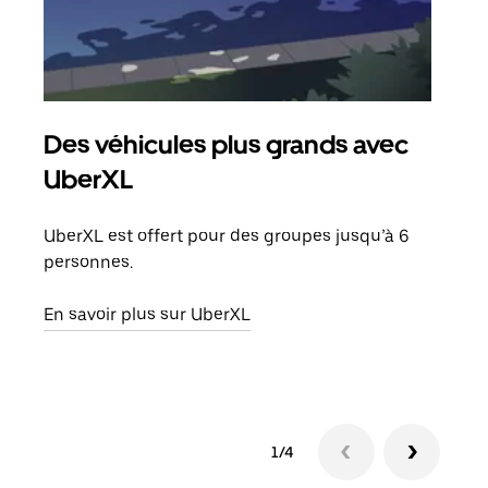
Des véhicules plus grands avec
Co
UberXL
Lors
votr
UberXL est offert pour des groupes jusqu’à 6
ajou
personnes.
de d
En savoir plus sur UberXL
En s
1/4