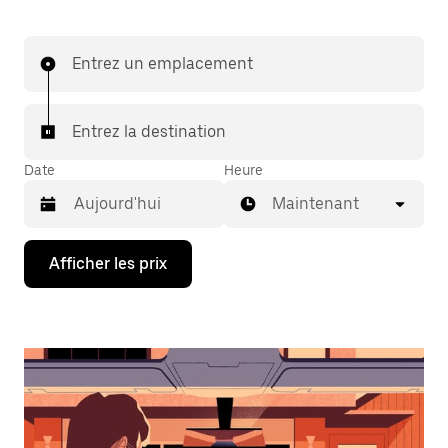
Entrez un emplacement
Entrez la destination
Date
Heure
Maintenant
Appuyez
Afficher les prix
sur
la
flèche
vers
le
bas
pour
interagir
avec
le