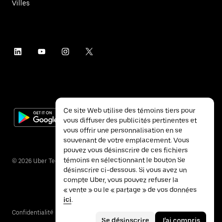
Villes
Ce site Web utilise des témoins tiers pour
vous diffuser des publicités pertinentes et
vous offrir une personnalisation en se
souvenant de votre emplacement. Vous
pouvez vous désinscrire de ces fichiers
témoins en sélectionnant le bouton Se
©
2026
Uber Technologies inc.
désinscrire ci-dessous. Si vous avez un
compte Uber, vous pouvez refuser la
« vente » ou le « partage » de vos données
ici
.
Confidentialité
Accessibilité
Conditions
Se désinscrire
J'ai compris