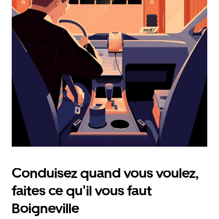
calendrier
et
sélectionner
une
date.
Appuyez
sur
la
touche
d'échappement
pour
fermer
le
calendrier.
Conduisez quand vous voulez,
faites ce qu'il vous faut
Boigneville