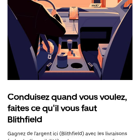
une
date.
Appuyez
sur
la
touche
d'échappement
pour
fermer
le
calendrier.
Conduisez quand vous voulez,
faites ce qu'il vous faut
Blithfield
Gagnez de l'argent ici (Blithfield) avec les livraisons