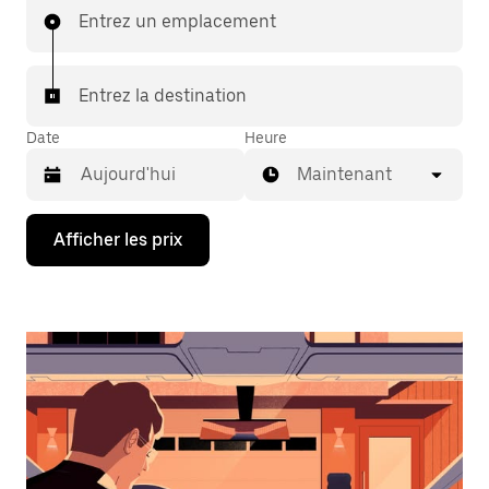
Entrez un emplacement
Entrez la destination
Date
Heure
Maintenant
Appuyez
Afficher les prix
sur
la
flèche
vers
le
bas
pour
interagir
avec
le
calendrier
et
sélectionner