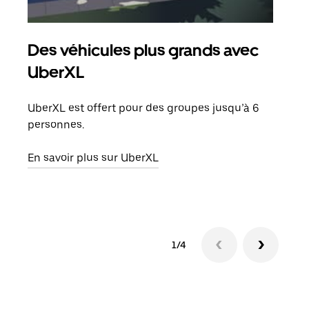
Des véhicules plus grands avec
Co
UberXL
Lors
votr
UberXL est offert pour des groupes jusqu’à 6
ajou
personnes.
de d
En savoir plus sur UberXL
En s
1/4