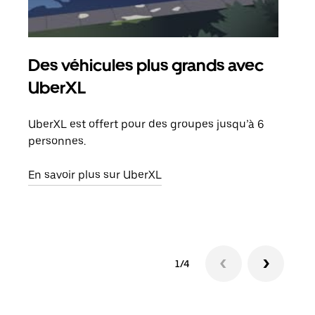
Des véhicules plus grands avec
Co
UberXL
Lors
votr
UberXL est offert pour des groupes jusqu’à 6
ajou
personnes.
de d
En savoir plus sur UberXL
En s
1/4