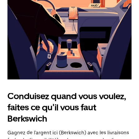
une
date.
Appuyez
sur
la
touche
d'échappement
pour
fermer
le
calendrier.
Conduisez quand vous voulez,
faites ce qu'il vous faut
Berkswich
Gagnez de l'argent ici (Berkswich) avec les livraisons