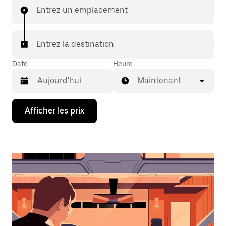
Entrez un emplacement
Entrez la destination
Date
Heure
Maintenant
Appuyez
Afficher les prix
sur
la
flèche
vers
le
bas
pour
interagir
avec
le
calendrier
et
sélectionner