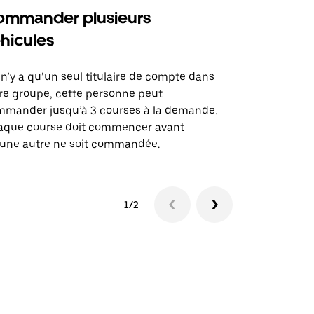
mmander plusieurs
Uber Shu
hicules
Notre option
des itinérai
l n’y a qu’un seul titulaire de compte dans
lieux d’évé
re groupe, cette personne peut
mander jusqu’à 3 courses à la demande.
Voir la dispo
aque course doit commencer avant
une autre ne soit commandée.
1/2