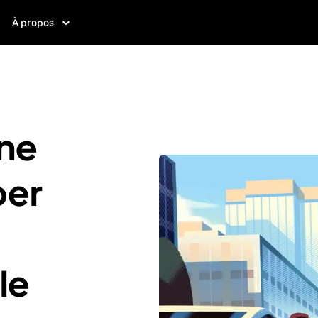
À propos
ne
ber
le