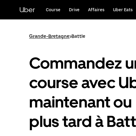
Passer
au
Uber
Course
Drive
Affaires
Uber Eats
contenu
principal
Grande-Bretagne
>
Battle
Commandez u
course avec U
maintenant ou
plus tard à Batt