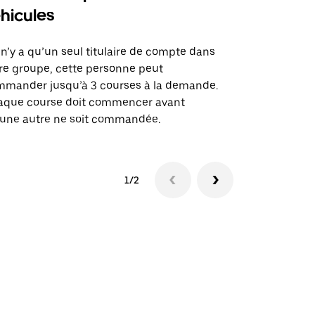
hicules
Notre option
des itinérai
l n’y a qu’un seul titulaire de compte dans
lieux d’évé
re groupe, cette personne peut
mander jusqu’à 3 courses à la demande.
Voir la dispo
aque course doit commencer avant
une autre ne soit commandée.
1/2