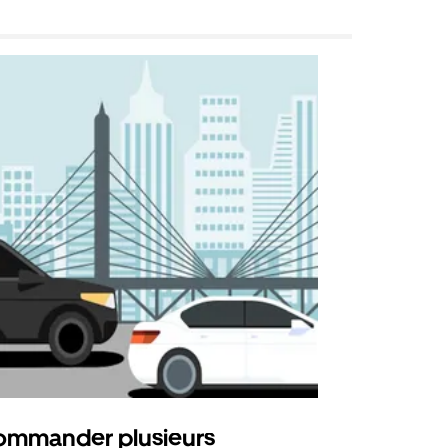
mmander plusieurs
Uber Shu