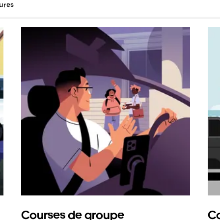
tures
Courses de groupe
Co