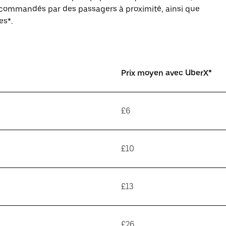
s commandés par des passagers à proximité, ainsi que
es*.
Prix moyen avec UberX*
£6
£10
£13
£26