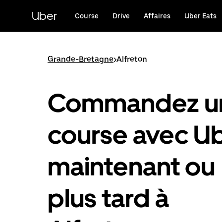
Passer
au
Uber
Course
Drive
Affaires
Uber Eats
contenu
principal
Grande-Bretagne
>
Alfreton
Commandez u
course avec U
maintenant ou
plus tard à