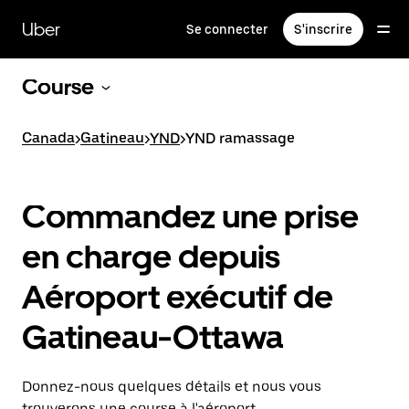
Passer
au
Uber
Se connecter
S'inscrire
contenu
principal
Course
Canada
>
Gatineau
>
YND
>
YND ramassage
Commandez une prise
en charge depuis
Aéroport exécutif de
Gatineau-Ottawa
Donnez-nous quelques détails et nous vous
trouverons une course à l'aéroport.