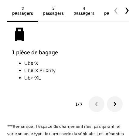
2
3
4
5+
passagers
passagers
passagers
passagers
1 pièce de bagage
2 b
UberX
UberX Priority
UberXL
1/3
***Remarque : L’espace de chargement n’est pas garanti et
varie selon le type de carrosserie du véhicule. Les présentes