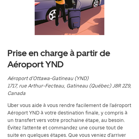
le
calendrier
et
sélectionner
une
date.
Appuyez
sur
la
Prise en charge à partir de
touche
d'échappement
Aéroport YND
pour
fermer
le
Aéroport d'Ottawa-Gatineau (YND)
calendrier.
1717, rue Arthur-Fecteau, Gatineau (Québec) J8R 2Z9,
Canada
Uber vous aide à vous rendre facilement de l'aéroport
Aéroport YND à votre destination finale, y compris à
un transfert vers votre prochaine étape, au besoin.
Évitez l'attente et commandez une course tout de
suite en quelques étapes. Que vous veniez d'arriver