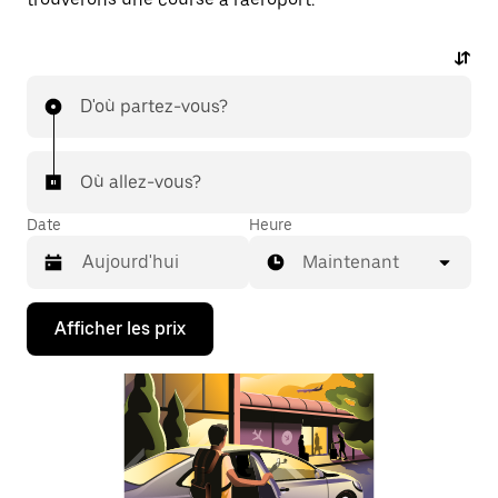
D'où partez-vous?
Où allez-vous?
Date
Heure
Maintenant
Appuyez
Afficher les prix
sur
la
flèche
vers
le
bas
pour
interagir
avec