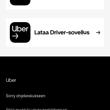
Lataa Driver-sovellus
Uber
Siirry ohjekeskukseen
Älkää myykö tai jakako henkilötietojani