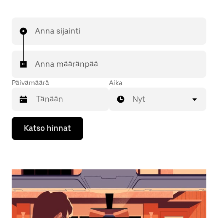
Anna sijainti
Anna määränpää
Päivämäärä
Aika
Nyt
Valitse
Katso hinnat
päivämäärä
kalenterissa
alaspäin
osoittavalla
nuolinäppäimellä.
Sulje
kalenteri
Esc-
painikkeella.