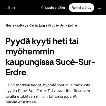
Ohita
ja
Uber
Kirjaudu sisään
Rekisteröidy
siirry
pääsisältöön
Ranska
>
Pays de la Loire
>
Sucé-Sur-Erdre
Pyydä kyyti heti tai
myöhemmin
kaupungissa Sucé-Sur-
Erdre
Lisää matkasi tiedot, hyppää kyytiin ja matkusta
kyytiin Sucé-Sur-Erdre. Tai varaa Uber Reserven
avulla etukäteen milloin tahansa jopa 90
päivää etukäteen.