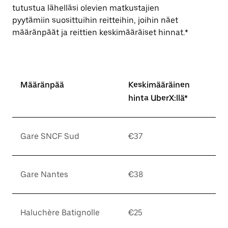
tutustua lähelläsi olevien matkustajien
pyytämiin suosittuihin reitteihin, joihin näet
määränpäät ja reittien keskimääräiset hinnat.*
Määränpää
Keskimääräinen
hinta UberX:llä*
Gare SNCF Sud
€37
Gare Nantes
€38
Haluchère Batignolle
€25