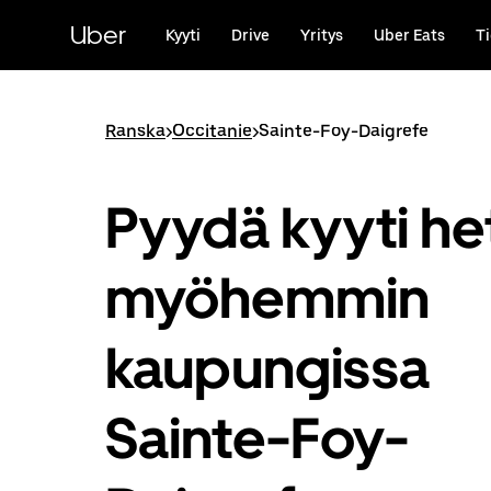
Ohita
ja
Uber
Kyyti
Drive
Yritys
Uber Eats
Ti
siirry
pääsisältöön
Ranska
>
Occitanie
>
Sainte-Foy-Daigrefe
Pyydä kyyti het
myöhemmin
kaupungissa
Sainte-Foy-