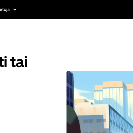
etoja
i tai