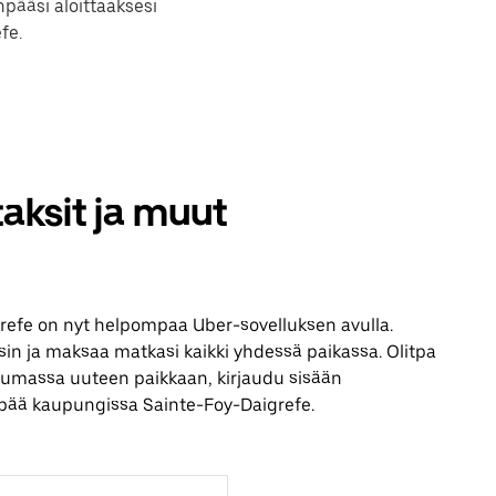
pääsi aloittaaksesi
fe.
aksit ja muut
efe on nyt helpompaa Uber-sovelluksen avulla.
ksin ja maksaa matkasi kaikki yhdessä paikassa. Olitpa
ustumassa uuteen paikkaan, kirjaudu sisään
npää kaupungissa Sainte-Foy-Daigrefe.