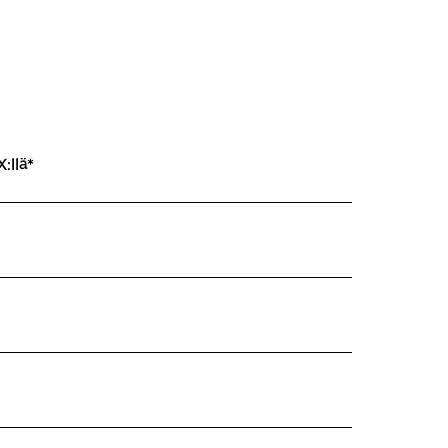
:llä*