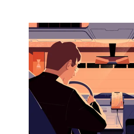
osoittavalla
nuolinäppäimellä.
Sulje
kalenteri
Esc-
painikkeella.