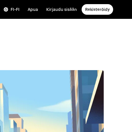
FI-FI
Apua
Kirjaudu sisään
Rekisteröidy