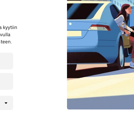
 kyytiin
vulla
äteen.