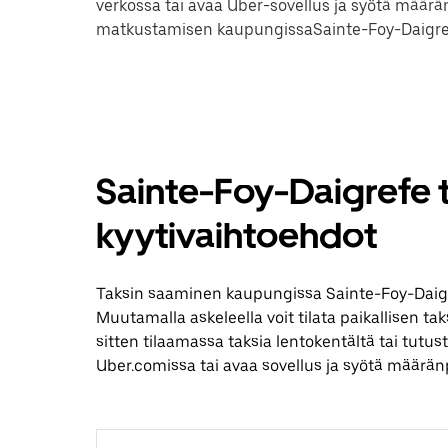
verkossa tai avaa Uber-sovellus ja syötä määrän
matkustamisen kaupungissaSainte-Foy-Daigre
Sainte-Foy-Daigrefe t
kyytivaihtoehdot
Taksin saaminen kaupungissa Sainte-Foy-Daigr
Muutamalla askeleella voit tilata paikallisen ta
sitten tilaamassa taksia lentokentältä tai tut
Uber.comissa tai avaa sovellus ja syötä määrä