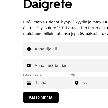
Daigrefe
Lisää matkasi tiedot, hyppää kyytiin ja matkusta
Sainte-Foy-Daigrefe. Tai varaa Uber Reserven a
etukäteen milloin tahansa jopa 90 päivää etuk
Anna sijainti
Anna määränpää
Päivämäärä
Aika
Nyt
Valitse
Katso hinnat
päivämäärä
kalenterissa
alaspäin