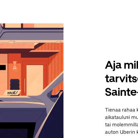
Aja mil
tarvit
Sainte
Tienaa rahaa 
aikataulusi muk
tai molemmilla
auton Uberin 