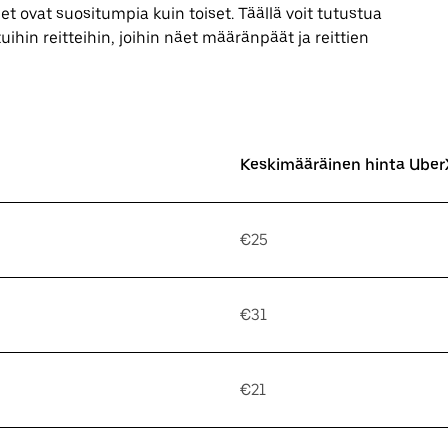
t ovat suositumpia kuin toiset. Täällä voit tutustua
uihin reitteihin, joihin näet määränpäät ja reittien
Keskimääräinen hinta UberX
€25
€31
€21