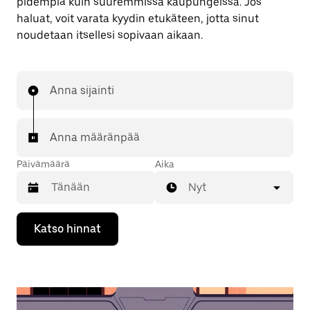
pidempiä kuin suuremmissa kaupungeissa. Jos
haluat, voit varata kyydin etukäteen, jotta sinut
noudetaan itsellesi sopivaan aikaan.
Anna sijainti
Anna määränpää
Päivämäärä
Aika
Nyt
Valitse
Katso hinnat
päivämäärä
kalenterissa
alaspäin
osoittavalla
nuolinäppäimellä.
Sulje
kalenteri