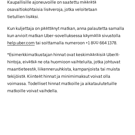
Kaupallisille ajoneuvoille on saatettu määrätä
osavaltiokohtaisia lisäveroja, jotka veloitetaan
tietullien lisäksi.
Kun kuljettaja on päättänyt matkan, anna palautetta samalla
kun arvioit matkan Uber-sovelluksessa käymällä sivustolla
help.uber.com
tai soittamalla numeroon +1 800 664 1378.
*Esimerkkimatkustajan hinnat ovat keskimääräisiä UberX-
hintoja, eivätkä ne ota huomioon vaihteluita, jotka johtuvat
maantieteestä, liikenneruuhkista, kampanjoista tai muista
tekijöistä. Kiinteät hinnat ja minimimaksut voivat olla
voimassa. Todelliset hinnat matkoille ja aikataulutetuille
matkoille voivat vaihdella.