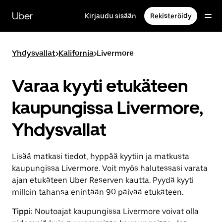
Ohita
ja
Uber
Kirjaudu sisään
Rekisteröidy
siirry
pääsisältöön
Yhdysvallat
>
Kalifornia
>
Livermore
Varaa kyyti etukäteen
kaupungissa Livermore,
Yhdysvallat
Lisää matkasi tiedot, hyppää kyytiin ja matkusta
kaupungissa Livermore. Voit myös halutessasi varata
ajan etukäteen Uber Reserven kautta. Pyydä kyyti
milloin tahansa enintään 90 päivää etukäteen.
Tippi:
Noutoajat kaupungissa Livermore voivat olla