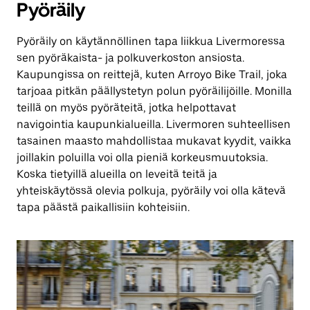
Pyöräily
Pyöräily on käytännöllinen tapa liikkua Livermoressa
sen pyöräkaista- ja polkuverkoston ansiosta.
Kaupungissa on reittejä, kuten Arroyo Bike Trail, joka
tarjoaa pitkän päällystetyn polun pyöräilijöille. Monilla
teillä on myös pyöräteitä, jotka helpottavat
navigointia kaupunkialueilla. Livermoren suhteellisen
tasainen maasto mahdollistaa mukavat kyydit, vaikka
joillakin poluilla voi olla pieniä korkeusmuutoksia.
Koska tietyillä alueilla on leveitä teitä ja
yhteiskäytössä olevia polkuja, pyöräily voi olla kätevä
tapa päästä paikallisiin kohteisiin.