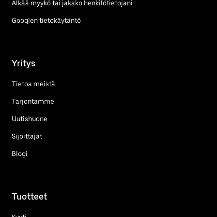
Älkää myykö tai jakako henkilötietojani
Googlen tietokäytäntö
Yritys
Tietoa meistä
Tarjontamme
Uutishuone
Sijoittajat
Blogi
Tuotteet
Kyyti