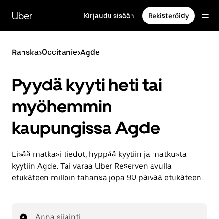
Ohita
ja
Uber
Kirjaudu sisään
Rekisteröidy
siirry
pääsisältöön
Ranska
>
Occitanie
>
Agde
Pyydä kyyti heti tai
myöhemmin
kaupungissa Agde
Lisää matkasi tiedot, hyppää kyytiin ja matkusta
kyytiin Agde. Tai varaa Uber Reserven avulla
etukäteen milloin tahansa jopa 90 päivää etukäteen.
Anna sijainti