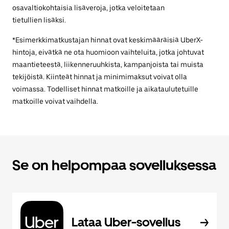
osavaltiokohtaisia lisäveroja, jotka veloitetaan
tietullien lisäksi.
*Esimerkkimatkustajan hinnat ovat keskimääräisiä UberX-
hintoja, eivätkä ne ota huomioon vaihteluita, jotka johtuvat
maantieteestä, liikenneruuhkista, kampanjoista tai muista
tekijöistä. Kiinteät hinnat ja minimimaksut voivat olla
voimassa. Todelliset hinnat matkoille ja aikataulutetuille
matkoille voivat vaihdella.
Se on helpompaa sovelluksessa
Lataa Uber-sovellus