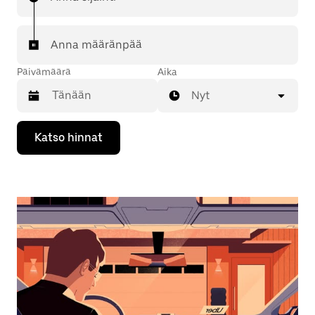
Anna määränpää
Päivämäärä
Aika
Nyt
Valitse
Katso hinnat
päivämäärä
kalenterissa
alaspäin
osoittavalla
nuolinäppäimellä.
Sulje
kalenteri
Esc-
painikkeella.