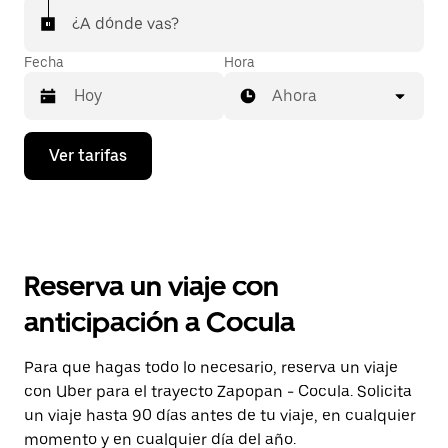
¿A dónde vas?
Fecha
Hora
Ahora
Presiona
Ver tarifas
la
flecha
hacia
abajo
para
interactuar
con
Reserva un viaje con
el
calendario
anticipación a Cocula
y
selecciona
una
Para que hagas todo lo necesario, reserva un viaje
fecha.
con Uber para el trayecto Zapopan - Cocula. Solicita
Presiona
la
un viaje hasta 90 días antes de tu viaje, en cualquier
tecla Esc
momento y en cualquier día del año.