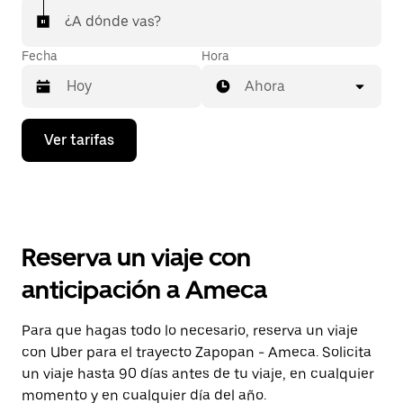
¿A dónde vas?
Fecha
Hora
Ahora
Presiona
Ver tarifas
la
flecha
hacia
abajo
para
interactuar
con
Reserva un viaje con
el
calendario
anticipación a Ameca
y
selecciona
una
Para que hagas todo lo necesario, reserva un viaje
fecha.
con Uber para el trayecto Zapopan - Ameca. Solicita
Presiona
la
un viaje hasta 90 días antes de tu viaje, en cualquier
tecla Esc
momento y en cualquier día del año.