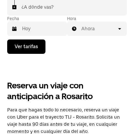
¿A dónde vas?
Fecha
Hora
Ahora
Presiona
Ver tarifas
la
flecha
hacia
abajo
para
interactuar
con
Reserva un viaje con
el
calendario
anticipación a Rosarito
y
selecciona
una
Para que hagas todo lo necesario, reserva un viaje
fecha.
con Uber para el trayecto TIJ - Rosarito. Solicita un
Presiona
la
viaje hasta 90 días antes de tu viaje, en cualquier
tecla Esc
momento y en cualquier día del año.