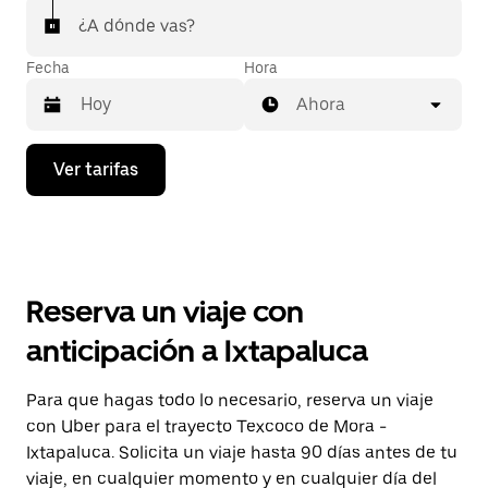
¿A dónde vas?
Fecha
Hora
Ahora
Presiona
Ver tarifas
la
flecha
hacia
abajo
para
interactuar
con
Reserva un viaje con
el
calendario
anticipación a Ixtapaluca
y
selecciona
una
Para que hagas todo lo necesario, reserva un viaje
fecha.
con Uber para el trayecto Texcoco de Mora -
Presiona
la
Ixtapaluca. Solicita un viaje hasta 90 días antes de tu
tecla Esc
viaje, en cualquier momento y en cualquier día del