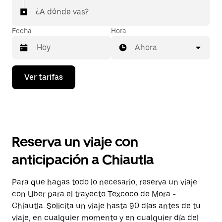
¿A dónde vas?
Fecha
Hora
Ahora
Presiona
Ver tarifas
la
flecha
hacia
abajo
para
interactuar
con
Reserva un viaje con
el
calendario
anticipación a Chiautla
y
selecciona
una
Para que hagas todo lo necesario, reserva un viaje
fecha.
con Uber para el trayecto Texcoco de Mora -
Presiona
la
Chiautla. Solicita un viaje hasta 90 días antes de tu
tecla Esc
viaje, en cualquier momento y en cualquier día del