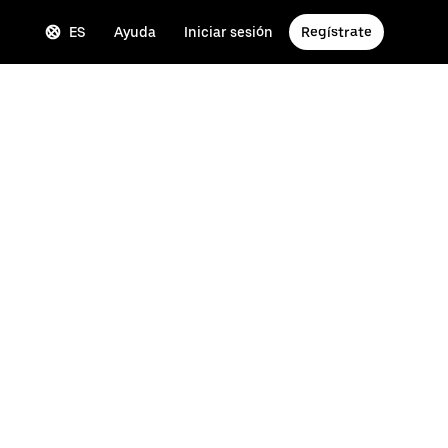
ES
Ayuda
Iniciar sesión
Regístrate