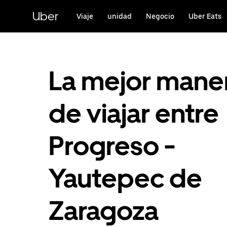
Saltar
al
Uber
Viaje
unidad
Negocio
Uber Eats
contenido
principal
La mejor mane
de viajar entre
Progreso -
Yautepec de
Zaragoza