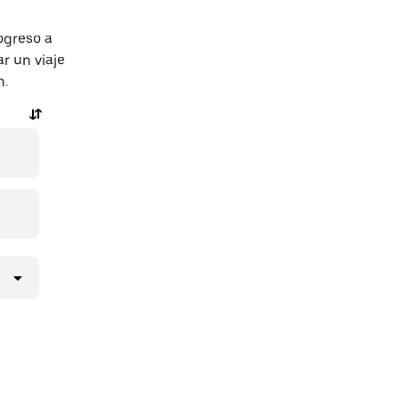
ogreso a
r un viaje
n.