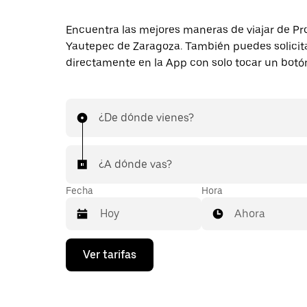
Encuentra las mejores maneras de viajar de Pr
Yautepec de Zaragoza. También puedes solicita
directamente en la App con solo tocar un botó
¿De dónde vienes?
¿A dónde vas?
Fecha
Hora
Ahora
Presiona
Ver tarifas
la
flecha
hacia
abajo