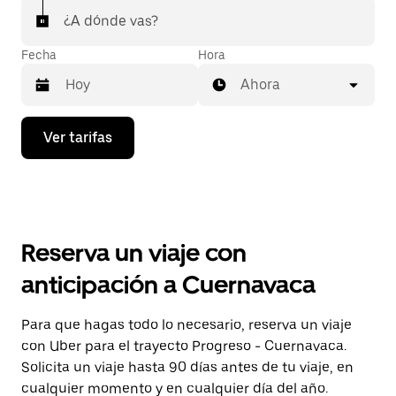
¿A dónde vas?
Fecha
Hora
Ahora
Presiona
Ver tarifas
la
flecha
hacia
abajo
para
interactuar
con
Reserva un viaje con
el
calendario
anticipación a Cuernavaca
y
selecciona
una
Para que hagas todo lo necesario, reserva un viaje
fecha.
con Uber para el trayecto Progreso - Cuernavaca.
Presiona
la
Solicita un viaje hasta 90 días antes de tu viaje, en
tecla Esc
cualquier momento y en cualquier día del año.