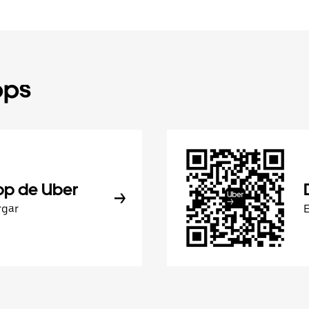
pps
pp de Uber
rgar