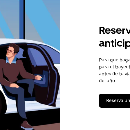
Reserv
antici
Para que hagas
para el trayec
antes de tu vi
del año.
Reserva un