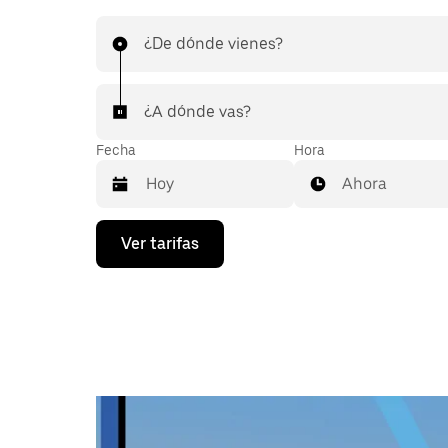
¿De dónde vienes?
¿A dónde vas?
Fecha
Hora
Ahora
Presiona
Ver tarifas
la
flecha
hacia
abajo
para
interactuar
con
el
calendario
y
selecciona