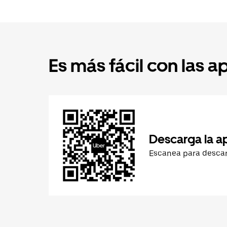
Es más fácil con las a
Descarga la a
Escanea para desca