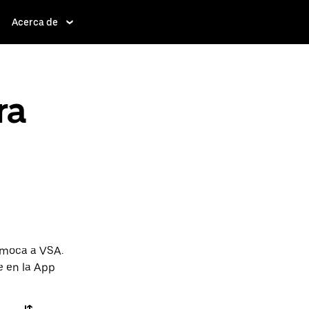
Acerca de
ra
omoca a VSA.
e en la App