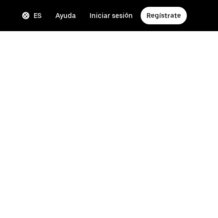
ES
Ayuda
Iniciar sesión
Regístrate