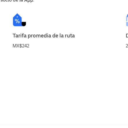
 socio de la App.
Tarifa promedia de la ruta
MX$242
2