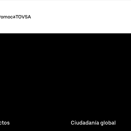
PomocaTOVSA
ctos
Ciudadanía global