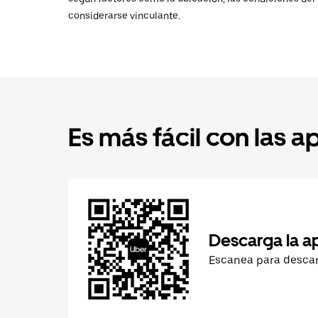
considerarse vinculante.
Es más fácil con las a
Descarga la a
Escanea para desca