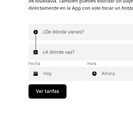
de Rivadavia. También puedes solicitar un viaje
directamente en la App con solo tocar un botó
¿De dónde vienes?
¿A dónde vas?
Fecha
Hora
Ahora
Presiona
Ver tarifas
la
flecha
hacia
abajo
para
interactuar
con
el