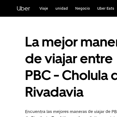
Saltar
al
Uber
Viaje
unidad
Negocio
Uber Eats
contenido
principal
La mejor mane
de viajar entre
PBC - Cholula 
Rivadavia
Encuentra las mejores maneras de viajar de PB