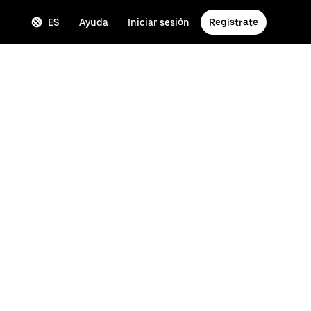
ES
Ayuda
Iniciar sesión
Regístrate