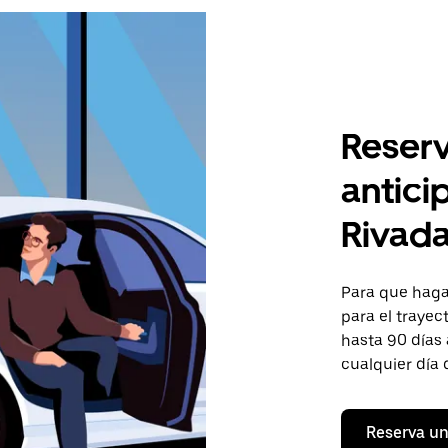
Reserv
antici
Rivada
Para que hagas
para el trayec
hasta 90 días 
cualquier día 
Reserva un