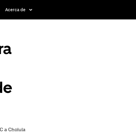
Acerca de
ra
de
C a Cholula