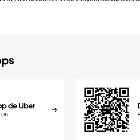
pps
pp de Uber
rgar