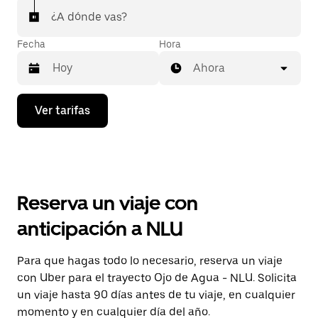
¿A dónde vas?
Fecha
Hora
Ahora
Presiona
Ver tarifas
la
flecha
hacia
abajo
para
interactuar
con
Reserva un viaje con
el
calendario
anticipación a NLU
y
selecciona
una
Para que hagas todo lo necesario, reserva un viaje
fecha.
con Uber para el trayecto Ojo de Agua - NLU. Solicita
Presiona
la
un viaje hasta 90 días antes de tu viaje, en cualquier
tecla Esc
momento y en cualquier día del año.