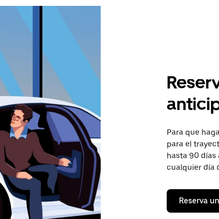
Reserv
antici
Para que hagas
para el trayec
hasta 90 días 
cualquier día 
Reserva un