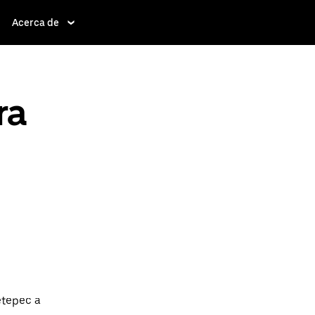
Acerca de
ra
etepec a