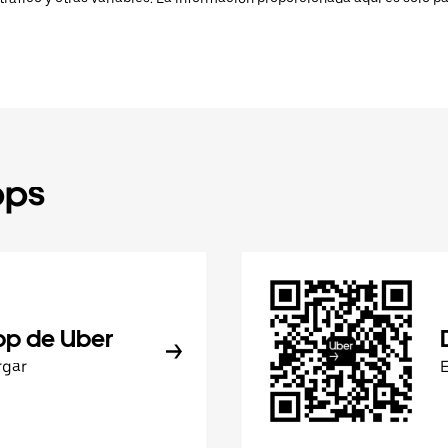
pps
pp de Uber
rgar