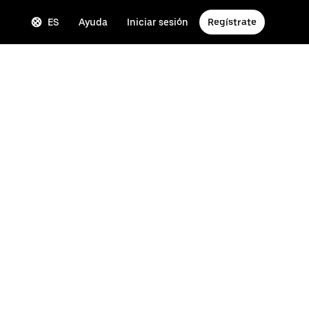
ES
Ayuda
Iniciar sesión
Regístrate