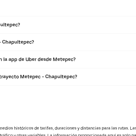
pultepec?
- Chapultepec?
en la app de Uber desde Metepec?
l trayecto Metepec - Chapultepec?
ios históricos de tarifas, duraciones y distancias para las rutas. Las
ráfico y otras variables. La información proporcionada aquí es solo pa