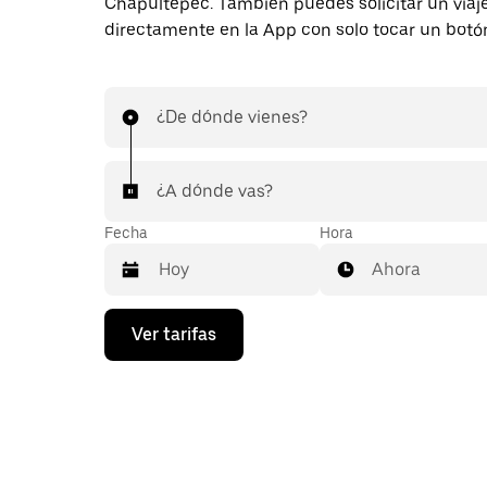
Chapultepec. También puedes solicitar un viaj
directamente en la App con solo tocar un botó
¿De dónde vienes?
¿A dónde vas?
Fecha
Hora
Ahora
Presiona
Ver tarifas
la
flecha
hacia
abajo
para
interactuar
con
el