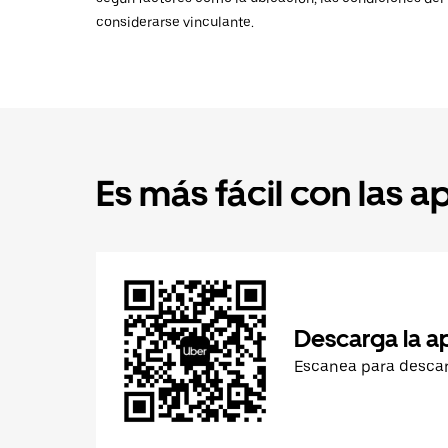
considerarse vinculante.
Es más fácil con las a
Descarga la a
Escanea para desca