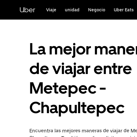
Saltar
al
Uber
Viaje
unidad
Negocio
Uber Eats
contenido
principal
La mejor mane
de viajar entre
Metepec -
Chapultepec
Encuentra las mejores maneras de viajar de M