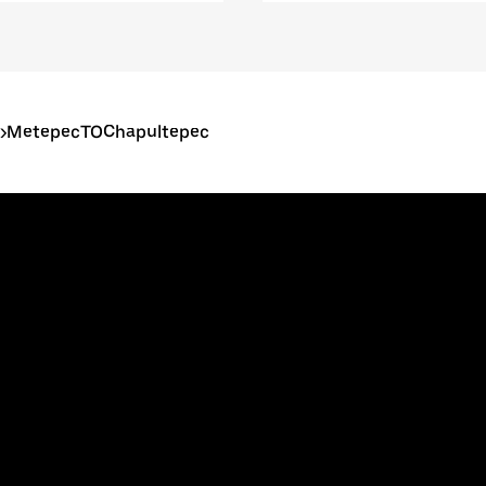
>
MetepecTOChapultepec