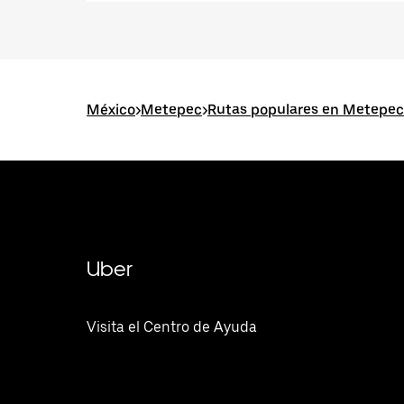
México
>
Metepec
>
Rutas populares en Metepec
Uber
Visita el Centro de Ayuda