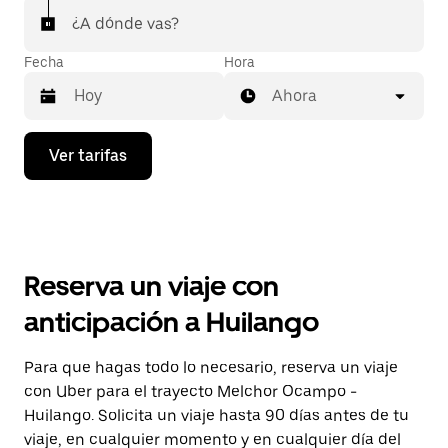
¿A dónde vas?
Fecha
Hora
Ahora
Presiona
Ver tarifas
la
flecha
hacia
abajo
para
interactuar
con
Reserva un viaje con
el
calendario
anticipación a Huilango
y
selecciona
una
Para que hagas todo lo necesario, reserva un viaje
fecha.
con Uber para el trayecto Melchor Ocampo -
Presiona
la
Huilango. Solicita un viaje hasta 90 días antes de tu
tecla Esc
viaje, en cualquier momento y en cualquier día del